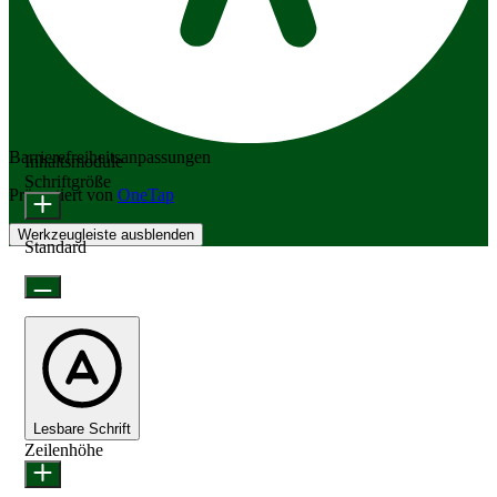
Barrierefreiheitsanpassungen
Inhaltsmodule
Schriftgröße
Präsentiert von
OneTap
Werkzeugleiste ausblenden
Standard
Lesbare Schrift
Zeilenhöhe