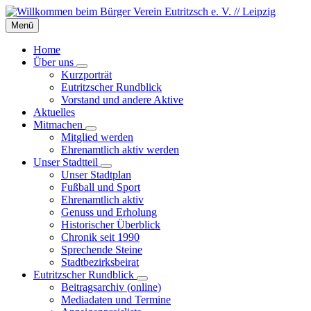
Skip
Skip
Skip
to
to
to
Menü
content
left
footer
sidebar
Home
Über uns
Kurzporträt
Eutritzscher Rundblick
Vorstand und andere Aktive
Aktuelles
Mitmachen
Mitglied werden
Ehrenamtlich aktiv werden
Unser Stadtteil
Unser Stadtplan
Fußball und Sport
Ehrenamtlich aktiv
Genuss und Erholung
Historischer Überblick
Chronik seit 1990
Sprechende Steine
Stadtbezirksbeirat
Eutritzscher Rundblick
Beitragsarchiv (online)
Mediadaten und Termine