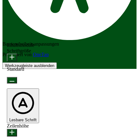
Barrierefreiheitsanpassungen
Inhaltsmodule
Schriftgröße
Präsentiert von
OneTap
Werkzeugleiste ausblenden
Standard
Lesbare Schrift
Zeilenhöhe