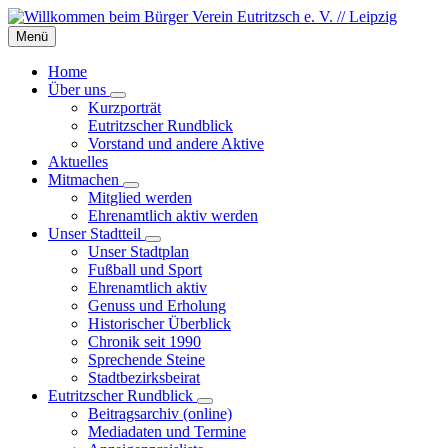
Skip
Skip
Skip
to
to
to
Menü
content
left
footer
sidebar
Home
Über uns
Kurzporträt
Eutritzscher Rundblick
Vorstand und andere Aktive
Aktuelles
Mitmachen
Mitglied werden
Ehrenamtlich aktiv werden
Unser Stadtteil
Unser Stadtplan
Fußball und Sport
Ehrenamtlich aktiv
Genuss und Erholung
Historischer Überblick
Chronik seit 1990
Sprechende Steine
Stadtbezirksbeirat
Eutritzscher Rundblick
Beitragsarchiv (online)
Mediadaten und Termine