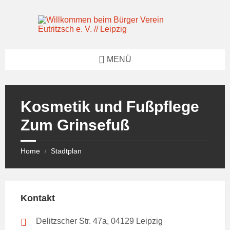
Skip
Skip
Skip
to
to
to
content
left
footer
sidebar
MENÜ
Kosmetik und Fußpflege
Zum Grinsefuß
Home
Stadtplan
/
Kontakt
Delitzscher Str. 47a, 04129 Leipzig