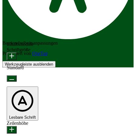
Barrierefreiheitsanpassungen
Inhaltsmodule
Schriftgröße
Präsentiert von
OneTap
Werkzeugleiste ausblenden
Standard
Lesbare Schrift
Zeilenhöhe