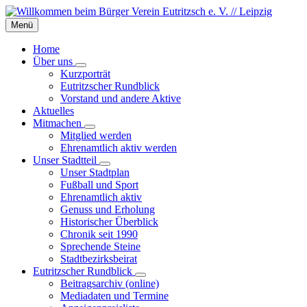
Skip
Skip
Skip
to
to
to
Menü
content
left
footer
sidebar
Home
Über uns
Kurzporträt
Eutritzscher Rundblick
Vorstand und andere Aktive
Aktuelles
Mitmachen
Mitglied werden
Ehrenamtlich aktiv werden
Unser Stadtteil
Unser Stadtplan
Fußball und Sport
Ehrenamtlich aktiv
Genuss und Erholung
Historischer Überblick
Chronik seit 1990
Sprechende Steine
Stadtbezirksbeirat
Eutritzscher Rundblick
Beitragsarchiv (online)
Mediadaten und Termine