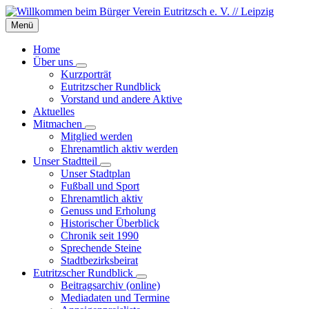
Skip
Skip
Skip
to
to
to
Menü
content
left
footer
sidebar
Home
Über uns
Kurzporträt
Eutritzscher Rundblick
Vorstand und andere Aktive
Aktuelles
Mitmachen
Mitglied werden
Ehrenamtlich aktiv werden
Unser Stadtteil
Unser Stadtplan
Fußball und Sport
Ehrenamtlich aktiv
Genuss und Erholung
Historischer Überblick
Chronik seit 1990
Sprechende Steine
Stadtbezirksbeirat
Eutritzscher Rundblick
Beitragsarchiv (online)
Mediadaten und Termine