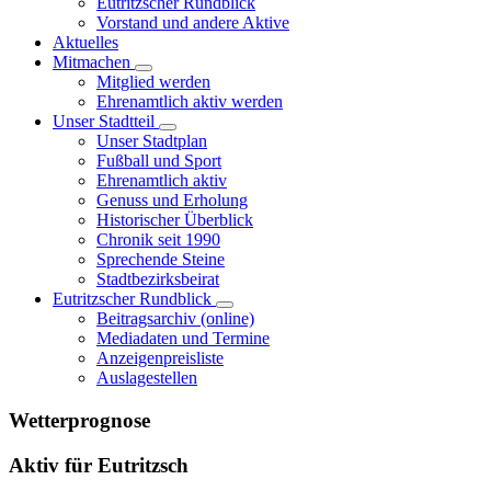
Eutritzscher Rundblick
Vorstand und andere Aktive
Aktuelles
Mitmachen
Mitglied werden
Ehrenamtlich aktiv werden
Unser Stadtteil
Unser Stadtplan
Fußball und Sport
Ehrenamtlich aktiv
Genuss und Erholung
Historischer Überblick
Chronik seit 1990
Sprechende Steine
Stadtbezirksbeirat
Eutritzscher Rundblick
Beitragsarchiv (online)
Mediadaten und Termine
Anzeigenpreisliste
Auslagestellen
Wetterprognose
Aktiv für Eutritzsch