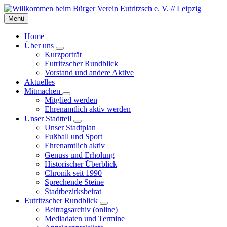
Skip
Skip
Skip
to
to
to
Menü
content
left
footer
sidebar
Home
Über uns
Kurzporträt
Eutritzscher Rundblick
Vorstand und andere Aktive
Aktuelles
Mitmachen
Mitglied werden
Ehrenamtlich aktiv werden
Unser Stadtteil
Unser Stadtplan
Fußball und Sport
Ehrenamtlich aktiv
Genuss und Erholung
Historischer Überblick
Chronik seit 1990
Sprechende Steine
Stadtbezirksbeirat
Eutritzscher Rundblick
Beitragsarchiv (online)
Mediadaten und Termine