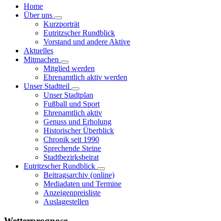
der
Home
Über uns
Beiträge
Kurzporträt
Eutritzscher Rundblick
Vorstand und andere Aktive
Aktuelles
Mitmachen
Mitglied werden
Ehrenamtlich aktiv werden
Unser Stadtteil
Unser Stadtplan
Fußball und Sport
Ehrenamtlich aktiv
Genuss und Erholung
Historischer Überblick
Chronik seit 1990
Sprechende Steine
Stadtbezirksbeirat
Eutritzscher Rundblick
Beitragsarchiv (online)
Mediadaten und Termine
Anzeigenpreisliste
Auslagestellen
Wetterprognose