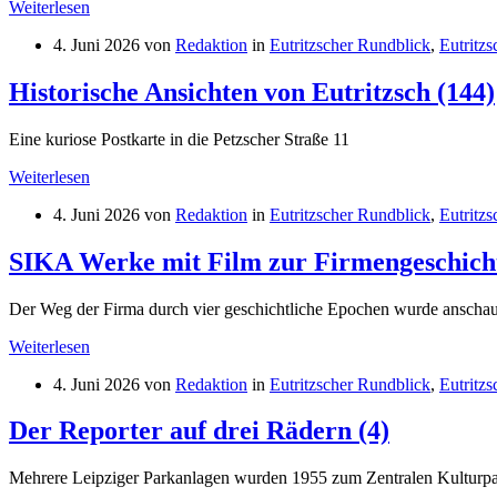
Weiterlesen
dem
Eutritzscher
4. Juni 2026
von
Redaktion
in
Eutritzscher Rundblick
,
Eutritzs
Markt,
16.
Historische Ansichten von Eutritzsch (144)
April
2026
Eine kuriose Postkarte in die Petzscher Straße 11
Weiterlesen
4. Juni 2026
von
Redaktion
in
Eutritzscher Rundblick
,
Eutritzs
SIKA Werke mit Film zur Firmengeschich
Der Weg der Firma durch vier geschichtliche Epochen wurde anschauli
Weiterlesen
4. Juni 2026
von
Redaktion
in
Eutritzscher Rundblick
,
Eutritzs
Der Reporter auf drei Rädern (4)
Mehrere Leipziger Parkanlagen wurden 1955 zum Zentralen Kulturpa