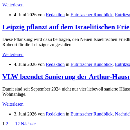
Weiterlesen
4. Juni 2026
von
Redaktion
in
Eutritzscher Rundblick
,
Eutritz
Leipzig pflanzt auf dem Israelitischen Fri
Diese Pflanzung wird dazu beitragen, den Neuen Israelitischen Fried
Ruheort für die Leipziger zu gestalten.
Weiterlesen
4. Juni 2026
von
Redaktion
in
Eutritzscher Rundblick
,
Eutritzs
VLW beendet Sanierung der Arthur-Haus
Damit sind seit September 2024 nicht nur vier liebevoll sanierte Häus
Wohnanlage.
Weiterlesen
3. Juni 2026
von
Redaktion
in
Eutritzscher Rundblick
,
Nachric
Seitennummerierung
1
2
…
12
Nächste