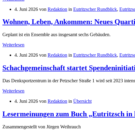
4. Juni 2026
von
Redaktion
in
Eutritzscher Rundblick
,
Eutritzs
Wohnen, Leben, Ankommen: Neues Quartie
Geplant ist ein Ensemble aus insgesamt sechs Gebäuden.
Weiterlesen
4. Juni 2026
von
Redaktion
in
Eutritzscher Rundblick
,
Eutritzs
Schachgemeinschaft startet Spendeninitiat
Das Denksportzentrum in der Petzscher Straße 1 wird seit 2023 inte
Weiterlesen
4. Juni 2026
von
Redaktion
in
Übersicht
Der
Lesermeinungen zum Buch „Eutritzsch in h
Autor
Frank
Zusammengestellt von Jürgen Weihrauch
Heinrich
auf