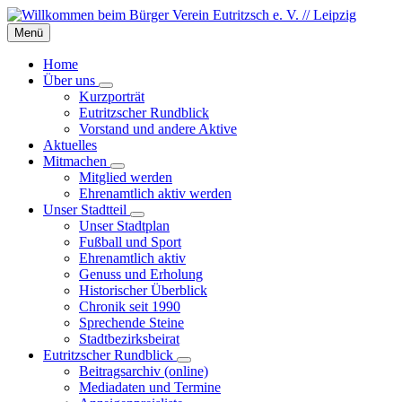
Skip
Skip
Skip
to
to
to
Menü
content
left
footer
sidebar
Home
Über uns
Kurzporträt
Eutritzscher Rundblick
Vorstand und andere Aktive
Aktuelles
Mitmachen
Mitglied werden
Ehrenamtlich aktiv werden
Unser Stadtteil
Unser Stadtplan
Fußball und Sport
Ehrenamtlich aktiv
Genuss und Erholung
Historischer Überblick
Chronik seit 1990
Sprechende Steine
Stadtbezirksbeirat
Eutritzscher Rundblick
Beitragsarchiv (online)
Mediadaten und Termine