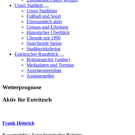
Unser Stadtteil
Unser Stadtplan
Fußball und Sport
Ehrenamtlich aktiv
Genuss und Erholung
Historischer Überblick
Chronik seit 1990
Sprechende Steine
Stadtbezirksbeirat
Eutritzscher Rundblick
Beitragsarchiv (online)
Mediadaten und Termine
Anzeigenpreisliste
Auslagestellen
Wetterprognose
Aktiv für Eutritzsch
Frank Heinrich
Kassenprüfer / Autor historischer Beiträge