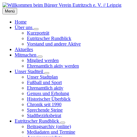
Skip
Skip
Skip
to
to
to
Menü
content
left
footer
sidebar
Home
Über uns
Kurzporträt
Eutritzscher Rundblick
Vorstand und andere Aktive
Aktuelles
Mitmachen
Mitglied werden
Ehrenamtlich aktiv werden
Unser Stadtteil
Unser Stadtplan
Fußball und Sport
Ehrenamtlich aktiv
Genuss und Erholung
Historischer Überblick
Chronik seit 1990
Sprechende Steine
Stadtbezirksbeirat
Eutritzscher Rundblick
Beitragsarchiv (online)
Mediadaten und Termine