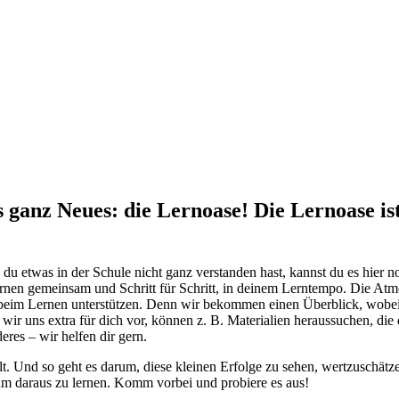
s ganz Neues: die Lernoase! Die Lernoase is
u etwas in der Schule nicht ganz verstanden hast, kannst du es hier no
ernen gemeinsam und Schritt für Schritt, in deinem Lerntempo. Die Atmo
eim Lernen unterstützen. Denn wir bekommen einen Überblick, wobei d
n wir uns extra für dich vor, können z. B. Materialien heraussuchen, 
eres – wir helfen dir gern.
t. Und so geht es darum, diese kleinen Erfolge zu sehen, wertzuschätzen
m daraus zu lernen. Komm vorbei und probiere es aus!