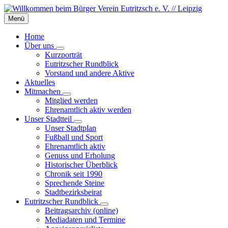
Skip
Skip
Skip
to
to
to
Menü
content
left
footer
sidebar
Home
Über uns
Kurzporträt
Eutritzscher Rundblick
Vorstand und andere Aktive
Aktuelles
Mitmachen
Mitglied werden
Ehrenamtlich aktiv werden
Unser Stadtteil
Unser Stadtplan
Fußball und Sport
Ehrenamtlich aktiv
Genuss und Erholung
Historischer Überblick
Chronik seit 1990
Sprechende Steine
Stadtbezirksbeirat
Eutritzscher Rundblick
Beitragsarchiv (online)
Mediadaten und Termine