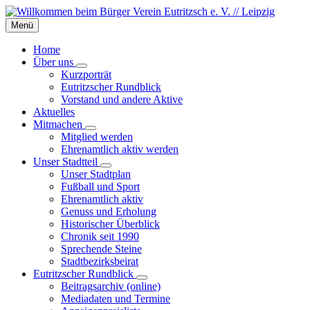
Skip
Skip
Skip
to
to
to
Menü
content
left
footer
sidebar
Home
Über uns
Kurzporträt
Eutritzscher Rundblick
Vorstand und andere Aktive
Aktuelles
Mitmachen
Mitglied werden
Ehrenamtlich aktiv werden
Unser Stadtteil
Unser Stadtplan
Fußball und Sport
Ehrenamtlich aktiv
Genuss und Erholung
Historischer Überblick
Chronik seit 1990
Sprechende Steine
Stadtbezirksbeirat
Eutritzscher Rundblick
Beitragsarchiv (online)
Mediadaten und Termine